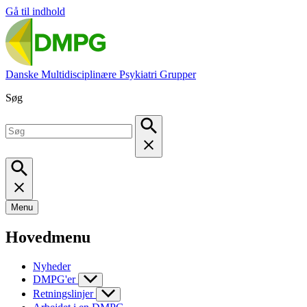
Gå til indhold
Danske Multidisciplinære Psykiatri Grupper
Søg
Menu
Hovedmenu
Nyheder
DMPG'er
Retningslinjer