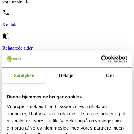
Gå direkte til:
Kontakt
Relaterede sider
Nyttige links
Samtykke
Detaljer
Om
23.01.2024
Denne hjemmeside bruger cookies
Dette er visionen for mennesker med psykiske lidelser i Danmark.
Vi bruger cookies til at tilpasse vores indhold og
Arbejdet i de nye DMPG'er skal sikre, at mennesker med psykiske
annoncer, til at vise dig funktioner til sociale medier og til
lidelser får tilbud på samme høje niveau, som mennesker med
at analysere vores trafik. Vi deler også oplysninger om
fysiske lidelser får.
din brug af vores hjemmeside med vores partnere inden
Styregruppen for DMPG-projektet har udarbejdet et visionspapir,