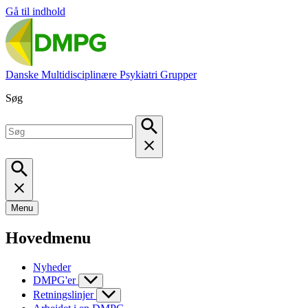
Gå til indhold
Danske Multidisciplinære Psykiatri Grupper
Søg
Menu
Hovedmenu
Nyheder
DMPG'er
Retningslinjer