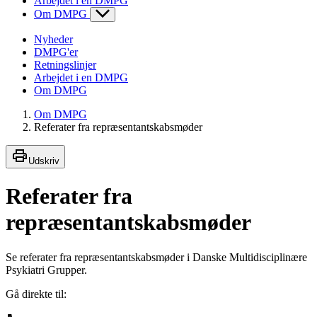
Arbejdet i en DMPG
Om DMPG
Nyheder
DMPG'er
Retningslinjer
Arbejdet i en DMPG
Om DMPG
Om DMPG
Referater fra repræsentantskabsmøder
Udskriv
Referater fra
repræsentantskabsmøder
Se referater fra repræsentantskabsmøder i Danske Multidisciplinære
Psykiatri Grupper.
Gå direkte til: