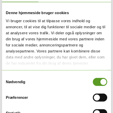
Ulla Schierup Nielsen (Skizofreni)
Ana Lisa Martins Carmo (ECT)
Anders Jørgensen (ECT)
Denne hjemmeside bruger cookies
Gustav Bizik (ECT) (online)
Vi bruger cookies til at tilpasse vores indhold og
Anne Katrine Pagsberg (ECT)
Katrine A. Nielsen (SundK)
annoncer, til at vise dig funktioner til sociale medier og til
Mette Hedelund (Referent)
at analysere vores trafik. Vi deler også oplysninger om
Jens Winther Jensen (Mødeleder)
din brug af vores hjemmeside med vores partnere inden
Inger Brødsgaard (SundK)
for sociale medier, annonceringspartnere og
Afbud:
analysepartnere. Vores partnere kan kombinere disse
data med andre oplysninger, du har givet dem, eller som
René E. Nielsen (Bipolar)
de har indsamlet fra din brug af deres tjenester.
Signe During (IDD)
Tine Blach (IDD)
Lone Baandrup (Skizofreni)
Samtykkevalg
Trine Ellegaard Laursen (Skizofreni)
Nødvendig
Præferencer