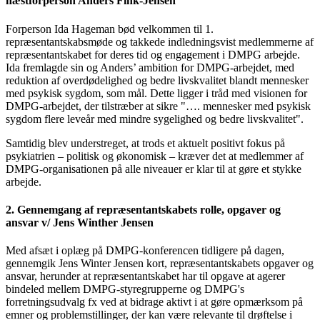
næstforperson Anders Fink-Jensen
Forperson Ida Hageman bød velkommen til 1.
repræsentantskabsmøde og takkede indledningsvist medlemmerne af
repræsentantskabet for deres tid og engagement i DMPG arbejde.
Ida fremlagde sin og Anders’ ambition for DMPG-arbejdet, med
reduktion af overdødelighed og bedre livskvalitet blandt mennesker
med psykisk sygdom, som mål. Dette ligger i tråd med visionen for
DMPG-arbejdet, der tilstræber at sikre "…. mennesker med psykisk
sygdom flere leveår med mindre sygelighed og bedre livskvalitet".
Samtidig blev understreget, at trods et aktuelt positivt fokus på
psykiatrien – politisk og økonomisk – kræver det at medlemmer af
DMPG-organisationen på alle niveauer er klar til at gøre et stykke
arbejde.
2. Gennemgang af repræsentantskabets rolle, opgaver og
ansvar v/ Jens Winther Jensen
Med afsæt i oplæg på DMPG-konferencen tidligere på dagen,
gennemgik Jens Winter Jensen kort, repræsentantskabets opgaver og
ansvar, herunder at repræsentantskabet har til opgave at agerer
bindeled mellem DMPG-styregrupperne og DMPG's
forretningsudvalg fx ved at bidrage aktivt i at gøre opmærksom på
emner og problemstillinger, der kan være relevante til drøftelse i