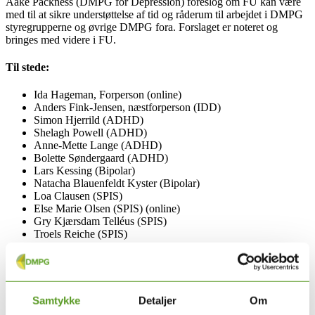
Aake Packness (DMPG for Depression) foreslog om FU kan være
med til at sikre understøttelse af tid og råderum til arbejdet i DMPG
styregrupperne og øvrige DMPG fora. Forslaget er noteret og
bringes med videre i FU.
Til stede:
Ida Hageman, Forperson (online)
Anders Fink-Jensen, næstforperson (IDD)
Simon Hjerrild (ADHD)
Shelagh Powell (ADHD)
Anne-Mette Lange (ADHD)
Bolette Søndergaard (ADHD)
Lars Kessing (Bipolar)
Natacha Blauenfeldt Kyster (Bipolar)
Loa Clausen (SPIS)
Else Marie Olsen (SPIS) (online)
Gry Kjærsdam Telléus (SPIS)
Troels Reiche (SPIS)
Ole Schjerning (IDD)
Aake Packness (Depression)
Maj Vinberg (Depression)
Klaus Pedersen (Depression)
Annette Øster (Depression)
Samtykke
Detaljer
Om
Vibeke Bliksted (Skizofreni)