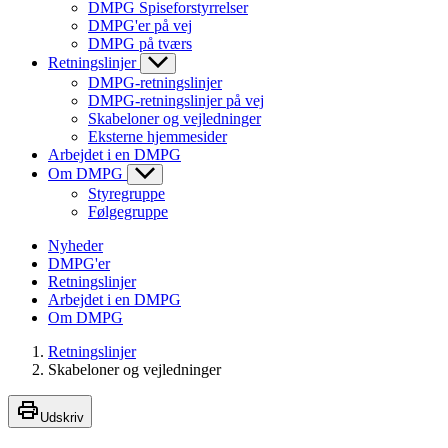
DMPG Spiseforstyrrelser
DMPG'er på vej
DMPG på tværs
Retningslinjer
DMPG-retningslinjer
DMPG-retningslinjer på vej
Skabeloner og vejledninger
Eksterne hjemmesider
Arbejdet i en DMPG
Om DMPG
Styregruppe
Følgegruppe
Nyheder
DMPG'er
Retningslinjer
Arbejdet i en DMPG
Om DMPG
Retningslinjer
Skabeloner og vejledninger
Udskriv