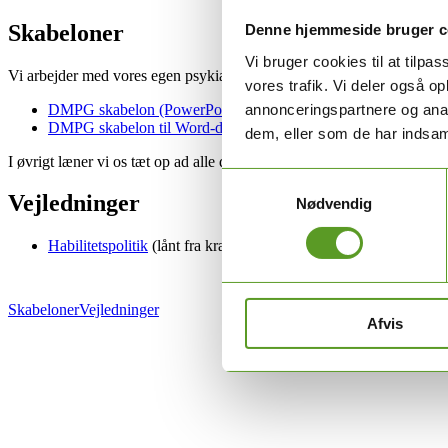
Skabeloner
Denne hjemmeside bruger c
Vi bruger cookies til at tilpas
Vi arbejder med vores egen psykiatriskabelon til DMPG-retningslinj
vores trafik. Vi deler også 
DMPG skabelon (PowerPoint-præsentation)
annonceringspartnere og anal
DMPG skabelon til Word-dokument om DMPG med ikoner i si
dem, eller som de har indsaml
I øvrigt læner vi os tæt op ad alle de
øvrige vejledninger fra DMCG
ti
Samtykkevalg
Vejledninger
Nødvendig
Habilitetspolitik
(lånt fra kræftområdet indtil videre)
Skabeloner
Vejledninger
Afvis