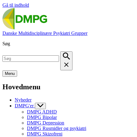
Gå til indhold
Danske Multidisciplinære Psykiatri Grupper
Søg
Menu
Hovedmenu
Nyheder
DMPG'er
DMPG ADHD
DMPG Bipolar
DMPG Depression
DMPG Rusmidler og psykiatri
DMPG Skizofreni