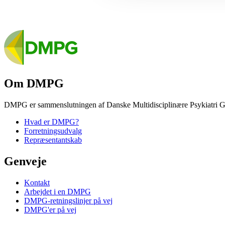
Om DMPG
DMPG er sammenslutningen af Danske Multidisciplinære Psykiatri G
Hvad er DMPG?
Forretningsudvalg
Repræsentantskab
Genveje
Kontakt
Arbejdet i en DMPG
DMPG-retningslinjer på vej
DMPG'er på vej