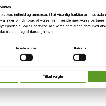
ookies
se vores indhold og annoncer, til at vise dig funktioner til sociale
erne, som kan downloades herunder:
oplysninger om din brug af vores hjemmeside med vores partnere i
ysepartnere. Vores partnere kan kombinere disse data med andr
dehoved og sidefod
et fra din brug af deres tjenester.
l brug i retningslinjearbejdet.
Præferencer
Statistik
Tillad valgte