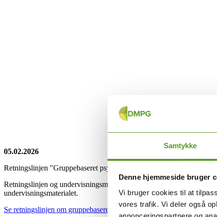
Samtykke
05.02.2026
Retningslinjen "Gruppebaseret psykoedukation for unge og voksne med 
Denne hjemmeside bruger c
Retningslinjen og undervisningsmaterialet har til formål at sikre en h
Vi bruger cookies til at tilpas
undervisningsmaterialet.
vores trafik. Vi deler også 
Se retningslinjen om gruppebaseret psykoedukation her.
annonceringspartnere og anal