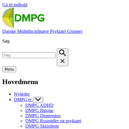
Gå til indhold
Danske Multidisciplinære Psykiatri Grupper
Søg
Menu
Hovedmenu
Nyheder
DMPG'er
DMPG ADHD
DMPG Bipolar
DMPG Depression
DMPG Rusmidler og psykiatri
DMPG Skizofreni