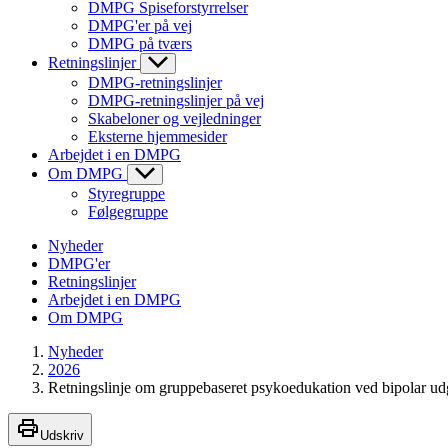
DMPG Spiseforstyrrelser
DMPG'er på vej
DMPG på tværs
Retningslinjer
DMPG-retningslinjer
DMPG-retningslinjer på vej
Skabeloner og vejledninger
Eksterne hjemmesider
Arbejdet i en DMPG
Om DMPG
Styregruppe
Følgegruppe
Nyheder
DMPG'er
Retningslinjer
Arbejdet i en DMPG
Om DMPG
Nyheder
2026
Retningslinje om gruppebaseret psykoedukation ved bipolar ud
Udskriv