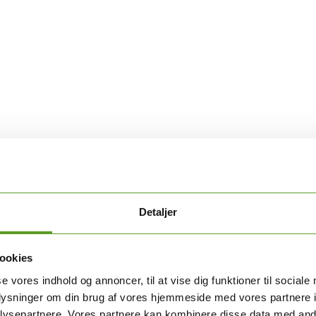
Detaljer
bipolar affektiv sindslidelse" er nu udgivet.
ookies
øj faglig og ensartet kvalitet i behandlingen af unge og voksne med bipol
se vores indhold og annoncer, til at vise dig funktioner til sociale
oplysninger om din brug af vores hjemmeside med vores partnere i
ysepartnere. Vores partnere kan kombinere disse data med andr