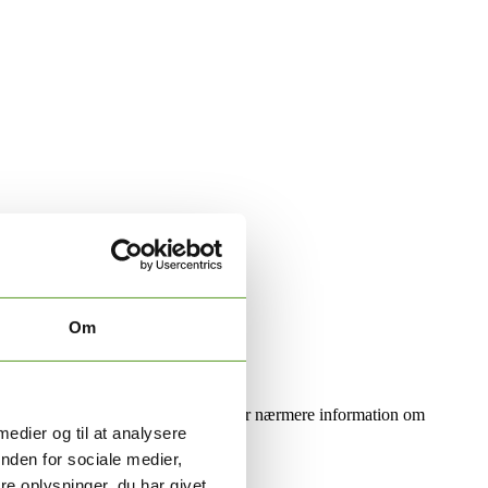
Om
ar lidelse. Der henvises til bilag 1 for nærmere information om
 medier og til at analysere
nden for sociale medier,
e oplysninger, du har givet