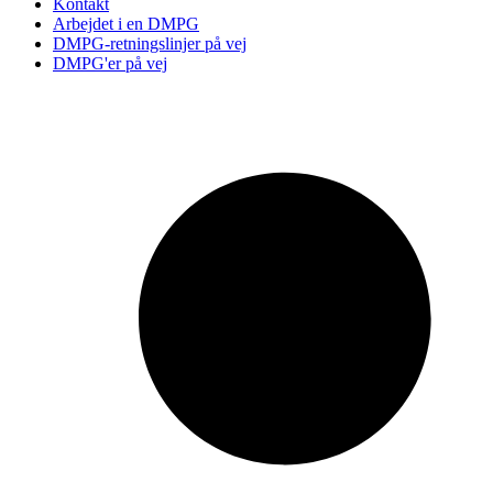
Kontakt
Arbejdet i en DMPG
DMPG-retningslinjer på vej
DMPG'er på vej