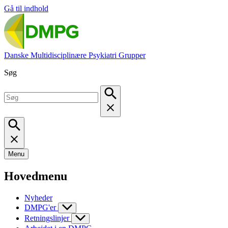
Gå til indhold
Danske Multidisciplinære Psykiatri Grupper
Søg
Menu
Hovedmenu
Nyheder
DMPG'er
Retningslinjer