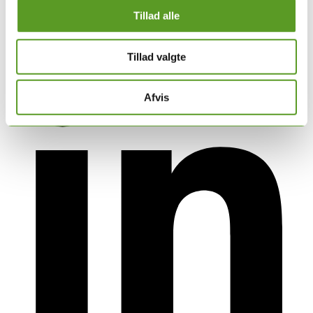
Arbejdet i en DMPG
Tillad alle
DMPG-retningslinjer på vej
DMPG'er på vej
Tillad valgte
Afvis