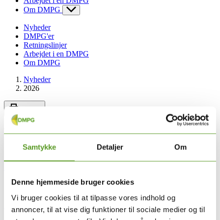
Arbejdet i en DMPG
Om DMPG
Nyheder
DMPG'er
Retningslinjer
Arbejdet i en DMPG
Om DMPG
Nyheder
2026
Udskriv
Gå direkte til:
Samtykke
Detaljer
Om
Kontakt
Denne hjemmeside bruger cookies
Vi bruger cookies til at tilpasse vores indhold og
Relaterede sider
annoncer, til at vise dig funktioner til sociale medier og til