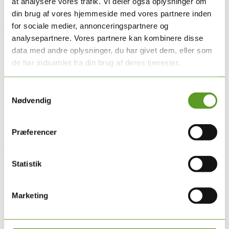
at analysere vores trafik. Vi deler også oplysninger om
din brug af vores hjemmeside med vores partnere inden
Nyttige links
for sociale medier, annonceringspartnere og
analysepartnere. Vores partnere kan kombinere disse
data med andre oplysninger, du har givet dem, eller som
de har indsamlet fra din brug af deres tjenester.
Samtykkevalg
Nødvendig
Om DMPG
Præferencer
DMPG er sammenslutningen af Danske Multidisciplinære Psykiatri
Grupper.
Hvad er DMPG?
Statistik
Forretningsudvalg
Repræsentantskab
Marketing
Genveje
Kontakt