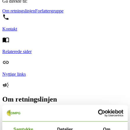
Gå direkte til:
Om retningslinjen
Forfattergruppe
Kontakt
Relaterede sider
Nyttige links
Om retningslinjen
Retningslinjen om udredning af autisme hos børn, unge og voksne.
Retningslinjen går på tværs af DMPG Skizofreni og DMPG
ADHD.
Samtykke
Detaljer
Om