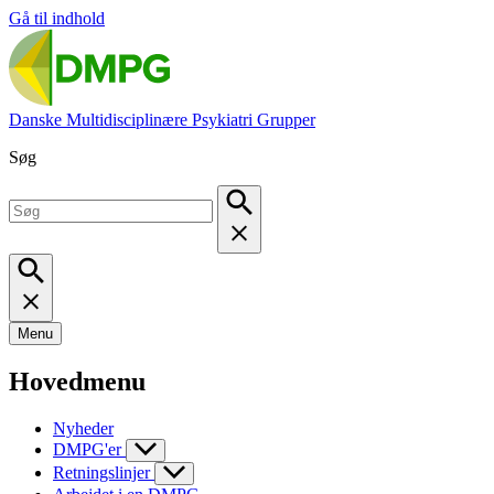
Gå til indhold
Danske Multidisciplinære Psykiatri Grupper
Søg
Menu
Hovedmenu
Nyheder
DMPG'er
Retningslinjer