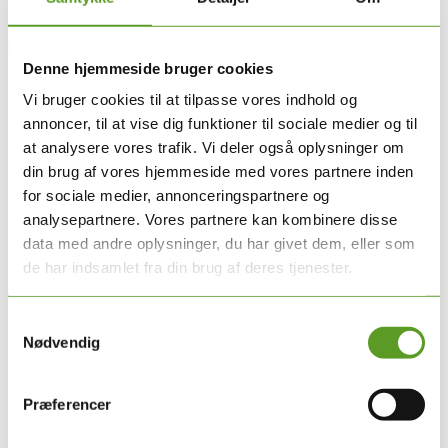
Retningslinjen er under udarbejdelse.
Forfattergruppe
Denne hjemmeside bruger cookies
Abigail Sheldrick-Michel, overlæge, voksen, Region Syd
Vi bruger cookies til at tilpasse vores indhold og
Niels Bilenberg, professor, BU, Region Syd
annoncer, til at vise dig funktioner til sociale medier og til
Martin Gøtzsche, psykolog, BU, Region Sjælland
Inge Marie Plauborg Nielsen, specialpsykolog, BU, Region
at analysere vores trafik. Vi deler også oplysninger om
Syd
din brug af vores hjemmeside med vores partnere inden
Thea Reinholdt, specialpsykolog, voksen, Region Midt
for sociale medier, annonceringspartnere og
Ane Knüppel, specialpsykolog, voksen, Region Nord
Dorte Vestager, praktiserende speciallæge, BU
analysepartnere. Vores partnere kan kombinere disse
Toke Lenskjold, speciallæge, Region Sjælland
data med andre oplysninger, du har givet dem, eller som
Ejnar Bundgaard Larsen, praktiserende speciallæge, DPBO
de har indsamlet fra din brug af deres tjenester.
Maria Larsen, specialpsykolog, Region Hovedstaden (frem til
1. januar 2026)
Ann-Marie Agerbo Low, specialpsykolog, Region
Samtykkevalg
Hovedstaden (fra 1. januar 2026)
Nødvendig
Præferencer