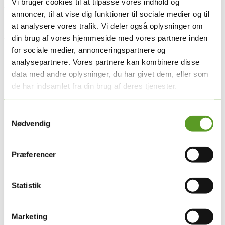
Vi bruger cookies til at tilpasse vores indhold og
nydiagnosticeret
bipolar lidelse.
Retningslinjen er under
annoncer, til at vise dig funktioner til sociale medier og til
udarbejdelse.
at analysere vores trafik. Vi deler også oplysninger om
Forfattergruppe
din brug af vores hjemmeside med vores partnere inden
for sociale medier, annonceringspartnere og
Mathilde Laursen, overlæge, BUP, Region Nordjylland
analysepartnere. Vores partnere kan kombinere disse
(forperson)
data med andre oplysninger, du har givet dem, eller som
Sune Straszek, overlæge, DPS, Region Midtjylland
Lene G. Nielsen, sygeplejerske, DASYS, Region
de har indsamlet fra din brug af deres tjenester.
Syddanmark
Gudmunda Sirry Arnardottir, patientrepræsentant
Line Hansen, overlæge, DPS, Region Hovedstaden
Samtykkevalg
Kimie Sletved, yngre læge, Region Hovedstaden
Nødvendig
Lars Vedel Kessing, professor, DPS, Region Hovedstaden
Præferencer
Statistik
Marketing