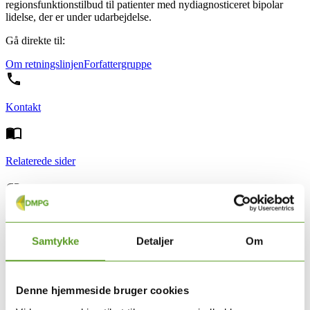
regionsfunktionstilbud til patienter med nydiagnosticeret bipolar
lidelse, der er under udarbejdelse.
Gå direkte til:
Om retningslinjen
Forfattergruppe
Kontakt
Relaterede sider
Nyttige links
Samtykke
Detaljer
Om
Om retningslinjen
Denne hjemmeside bruger cookies
Retningslinjen handler om
R
egionsfunktions
tilbud til patienter med