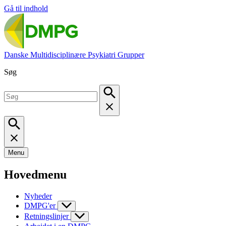
Gå til indhold
Danske Multidisciplinære Psykiatri Grupper
Søg
Menu
Hovedmenu
Nyheder
DMPG'er
Retningslinjer