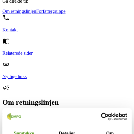
Gå direkte til:
Om retningslinjen
Forfattergruppe
Kontakt
Relaterede sider
Nyttige links
Om retningslinjen
Retningslinjen om udredning af autisme hos børn, unge og voksne.
Retningslinjen går på tværs af DMPG Skizofreni og DMPG
ADHD.
Samtykke
Detaljer
Om