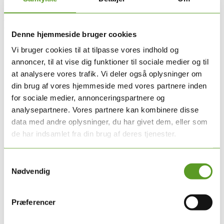
Retningslinjen er under udarbejdelse.
Forfattergruppe
Denne hjemmeside bruger cookies
Abigail Sheldrick-Michel, overlæge, voksen, Region Syd
Vi bruger cookies til at tilpasse vores indhold og
Niels Bilenberg, professor, BU, Region Syd
annoncer, til at vise dig funktioner til sociale medier og til
Martin Gøtzsche, psykolog, BU, Region Sjælland
Inge Marie Plauborg Nielsen, specialpsykolog, BU, Region
at analysere vores trafik. Vi deler også oplysninger om
Syd
din brug af vores hjemmeside med vores partnere inden
Thea Reinholdt, specialpsykolog, voksen, Region Midt
for sociale medier, annonceringspartnere og
Ane Knüppel, specialpsykolog, voksen, Region Nord
Dorte Vestager, praktiserende speciallæge, BU
analysepartnere. Vores partnere kan kombinere disse
Toke Lenskjold, speciallæge, Region Sjælland
data med andre oplysninger, du har givet dem, eller som
Ejnar Bundgaard Larsen, praktiserende speciallæge, DPBO
de har indsamlet fra din brug af deres tjenester.
Maria Larsen, specialpsykolog, Region Hovedstaden (frem til
1. januar 2026)
Ann-Marie Agerbo Low, specialpsykolog, Region
Samtykkevalg
Hovedstaden (fra 1. januar 2026)
Nødvendig
Præferencer