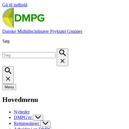
Gå til indhold
Danske Multidisciplinære Psykiatri Grupper
Søg
Menu
Hovedmenu
Nyheder
DMPG'er
Retningslinjer