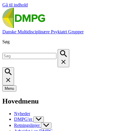
Gå til indhold
Danske Multidisciplinære Psykiatri Grupper
Søg
Menu
Hovedmenu
Nyheder
DMPG'er
Retningslinjer