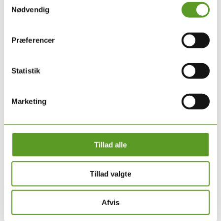
Nødvendig
Præferencer
Statistik
Marketing
Tillad alle
Om DMPG
Tillad valgte
DMPG er sammenslutningen af Danske Multidisciplinære Psykiatri
Grupper.
Afvis
Hvad er DMPG?
Forretningsudvalg