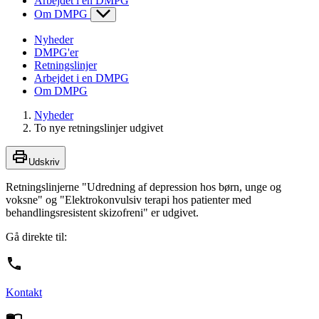
Arbejdet i en DMPG
Om DMPG
Nyheder
DMPG'er
Retningslinjer
Arbejdet i en DMPG
Om DMPG
Nyheder
To nye retningslinjer udgivet
Udskriv
Retningslinjerne "Udredning af depression hos børn, unge og
voksne" og "Elektrokonvulsiv terapi hos patienter med
behandlingsresistent skizofreni" er udgivet.
Gå direkte til:
Kontakt