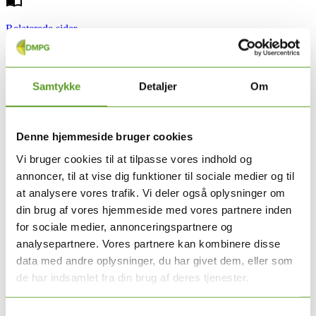
Relaterede sider
Nyttige links
Samtykke
Detaljer
Om
Denne hjemmeside bruger cookies
31.01.2025
Vi bruger cookies til at tilpasse vores indhold og
Så offentliggør vi to nye DMPG-retningslinjer. Begge kommer hver
især med en specifik implementeringsplan med oversigt over de
annoncer, til at vise dig funktioner til sociale medier og til
aktiviteter, der skal sørge for at retningslinjerne kommer ud at leve.
at analysere vores trafik. Vi deler også oplysninger om
Inden længe kommer der dato for webinar hvor retningslinjerne
din brug af vores hjemmeside med vores partnere inden
fremlægges med god tid til spørgsmål.
for sociale medier, annonceringspartnere og
Se retningslinjerne her:
analysepartnere. Vores partnere kan kombinere disse
data med andre oplysninger, du har givet dem, eller som
Udredning for depression hos børn, unge og voksne
Elektrokonvulsiv terapi hos patienter med
de har indsamlet fra din brug af deres tjenester.
behandlingsresistent skizofreni
Samtykkevalg