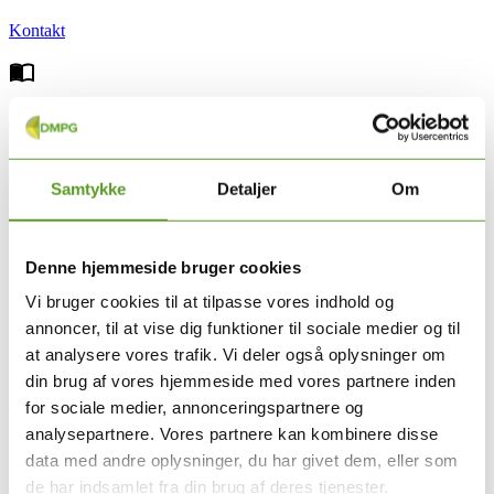
Kontakt
Relaterede sider
Samtykke
Detaljer
Om
Nyttige links
Denne hjemmeside bruger cookies
10.03.2025
Vi bruger cookies til at tilpasse vores indhold og
Som udløber af DMPG-dagen 2025 har vi samlet et
annoncer, til at vise dig funktioner til sociale medier og til
implementeringskatalog. Her er rigtig mange gode forslag til
at analysere vores trafik. Vi deler også oplysninger om
hvordan vi sammen implementerer de kliniske retningslinjer.
din brug af vores hjemmeside med vores partnere inden
Se implementeringskataloget for 2025 her.
for sociale medier, annonceringspartnere og
analysepartnere. Vores partnere kan kombinere disse
De mange tværregionale og nationale implementeringsaktiviteter
hænger sammen med de regionale indsatser. Formålet er at sikre, at
data med andre oplysninger, du har givet dem, eller som
det arbejde, der sker i DMPG’erne, bliver kendt, brugt og evalueret
de har indsamlet fra din brug af deres tjenester.