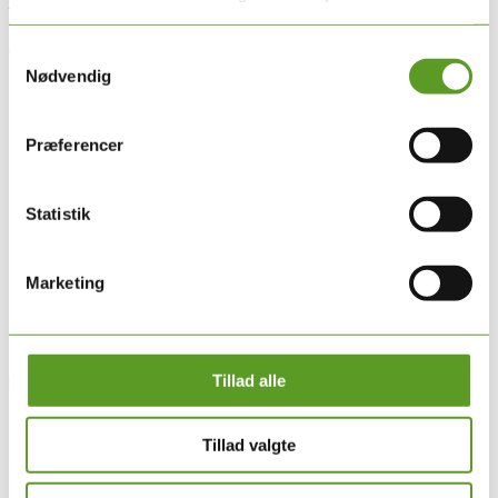
– helt ude hos den enkelte kliniker i mødet med patienten.
Den regionale indsats er beskrevet i dette dokument.
Samtykkevalg
Nødvendig
Præferencer
Statistik
Marketing
Tillad alle
Tillad valgte
Om DMPG