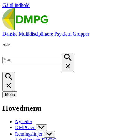
Gå til indhold
Danske Multidisciplinære Psykiatri Grupper
Søg
Menu
Hovedmenu
Nyheder
DMPG'er
Retningslinjer