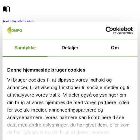
Relaterede sider
Nyttige links
Samtykke
Detaljer
Om
Denne hjemmeside bruger cookies
28.08.2025
Vi bruger cookies til at tilpasse vores indhold og
Danske Multidisciplinære Psykiatrigrupper (DMPG) er nu også at
finde på LinkedIn. Her deler vi løbende nyt om arbejdet med at løfte
annoncer, til at vise dig funktioner til sociale medier og til
kvaliteten i psykiatrien gennem fælles faglige retningslinjer,
at analysere vores trafik. Vi deler også oplysninger om
databaser og tværgående samarbejde.
din brug af vores hjemmeside med vores partnere inden
Følg med dér og hold dig opdateret på de seneste initiativer,
for sociale medier, annonceringspartnere og
arrangementer og resultater fra DMPG-arbejdet.
analysepartnere. Vores partnere kan kombinere disse
Følg DMPG på LinkedIn
data med andre oplysninger, du har givet dem, eller som
de har indsamlet fra din brug af deres tjenester.
Vi tager meget gerne imod gode idéer og input til ovenstående. Du