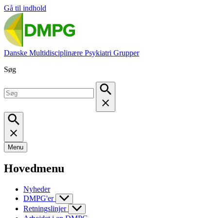
Gå til indhold
Danske Multidisciplinære Psykiatri Grupper
Søg
Menu
Hovedmenu
Nyheder
DMPG'er
Retningslinjer