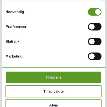
kan altid kontakte os på
dmpg@dmpg.dk
.
Samtykkevalg
Nødvendig
Præferencer
Statistik
Marketing
Tillad alle
Om DMPG
Tillad valgte
DMPG er sammenslutningen af Danske Multidisciplinære Psykiatri
Grupper.
Afvis